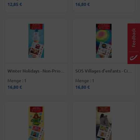
12,85 €
16,80 €
Winter Holidays - Non-Prior-
SOS Villages d'enfants - City
Briefmarken für Belgien
jewel – Non-Prior-
Menge : 1
Menge : 1
Briefmarken für Belgien
16,80 €
16,80 €