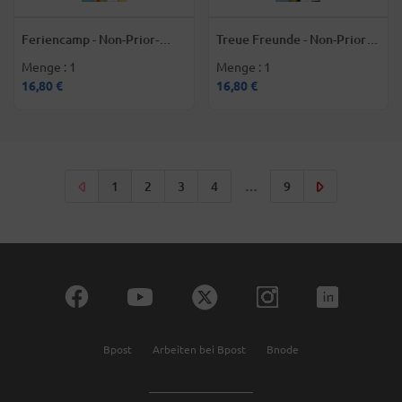
Feriencamp - Non-Prior-
Treue Freunde - Non-Prior-
Briefmarken für Belgien
Briefmarken für Belgien
Menge : 1
Menge : 1
16,80 €
16,80 €
Seitennummerierung
…
Aktuelle
Seite
Seite
Seite
1
2
3
4
9
Seite
Bpost
Arbeiten bei Bpost
Bnode