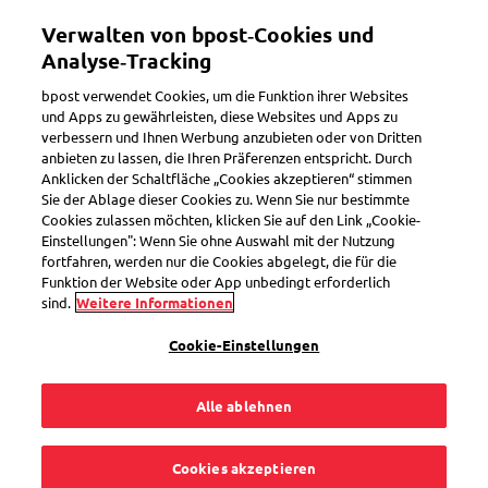
Direkt
Mein Konto
Verwalten von bpost‑Cookies und
zum
Inhalt
Analyse‑Tracking
Willkommen im eShop von bpost
bpost verwendet Cookies, um die Funktion ihrer Websites
und Apps zu gewährleisten, diese Websites und Apps zu
verbessern und Ihnen Werbung anzubieten oder von Dritten
Suchen
anbieten zu lassen, die Ihren Präferenzen entspricht. Durch
Anklicken der Schaltfläche „Cookies akzeptieren“ stimmen
Sie der Ablage dieser Cookies zu. Wenn Sie nur bestimmte
Cookies zulassen möchten, klicken Sie auf den Link „Cookie-
Terug
Einstellungen": Wenn Sie ohne Auswahl mit der Nutzung
fortfahren, werden nur die Cookies abgelegt, die für die
Briefmarken Belgien
Funktion der Website oder App unbedingt erforderlich
sind.
Weitere Informationen
68
Produkte
Filter ansehen
Cookie-Einstellungen
Alle ablehnen
Sorteren op
Cookies akzeptieren