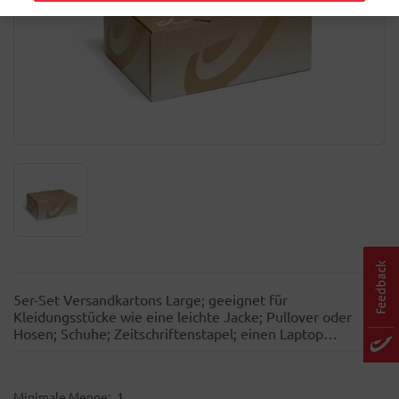
5er-Set Versandkartons Large; geeignet für
Kleidungsstücke wie eine leichte Jacke; Pullover oder
Hosen; Schuhe; Zeitschriftenstapel; einen Laptop…
Minimale Menge
1