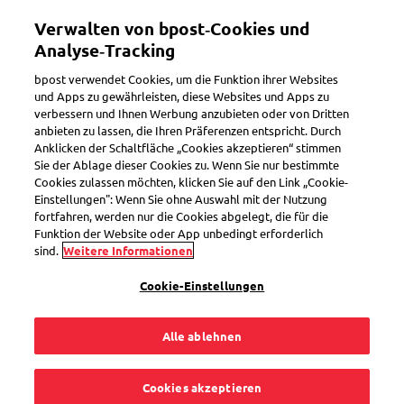
Direkt
Mein Konto
Verwalten von bpost‑Cookies und
zum
Inhalt
Analyse‑Tracking
Willkommen im eShop von bpost
bpost verwendet Cookies, um die Funktion ihrer Websites
und Apps zu gewährleisten, diese Websites und Apps zu
verbessern und Ihnen Werbung anzubieten oder von Dritten
Suchen
anbieten zu lassen, die Ihren Präferenzen entspricht. Durch
Anklicken der Schaltfläche „Cookies akzeptieren“ stimmen
Sie der Ablage dieser Cookies zu. Wenn Sie nur bestimmte
Cookies zulassen möchten, klicken Sie auf den Link „Cookie-
5er-Set Versandkartons Large
Einstellungen": Wenn Sie ohne Auswahl mit der Nutzung
385 x 290 x 135 mm
fortfahren, werden nur die Cookies abgelegt, die für die
Funktion der Website oder App unbedingt erforderlich
Artikelnummer
SEL0000031885
sind.
Weitere Informationen
Cookie-Einstellungen
Alle ablehnen
Cookies akzeptieren