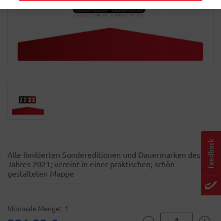
Alle limitierten Sondereditionen und Dauermarken des
Jahres 2021; vereint in einer praktischen; schön
gestalteten Mappe
Minimale Menge
1