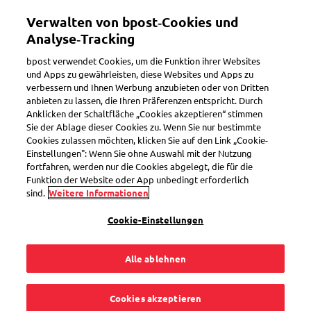
Direkt
Mein Konto
Verwalten von bpost‑Cookies und
zum
Inhalt
Analyse‑Tracking
Willkommen im eShop von bpost
bpost verwendet Cookies, um die Funktion ihrer Websites
und Apps zu gewährleisten, diese Websites und Apps zu
verbessern und Ihnen Werbung anzubieten oder von Dritten
Suchen
anbieten zu lassen, die Ihren Präferenzen entspricht. Durch
Anklicken der Schaltfläche „Cookies akzeptieren“ stimmen
Sie der Ablage dieser Cookies zu. Wenn Sie nur bestimmte
Cookies zulassen möchten, klicken Sie auf den Link „Cookie-
Jahresmappe 2021
Einstellungen": Wenn Sie ohne Auswahl mit der Nutzung
fortfahren, werden nur die Cookies abgelegt, die für die
Artikelnummer
SEL0000031983
Funktion der Website oder App unbedingt erforderlich
sind.
Weitere Informationen
Cookie-Einstellungen
Alle ablehnen
Cookies akzeptieren