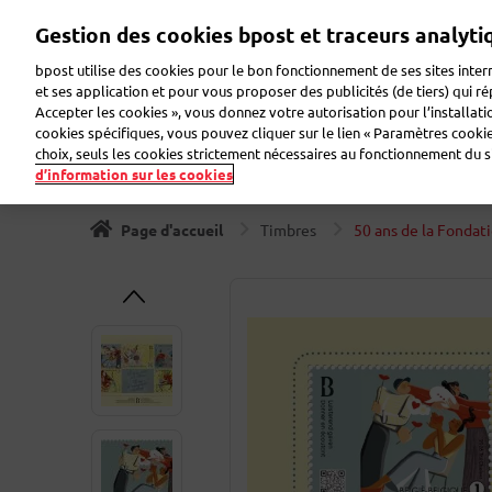
Aller
Gestion des cookies bpost et traceurs analyti
au
Zoeken
Bienvenue sur eShop
contenu
bpost utilise des cookies pour le bon fonctionnement de ses sites intern
principal
et ses application et pour vous proposer des publicités (de tiers) qui r
Accepter les cookies », vous donnez votre autorisation pour l’installat
Timbres
Collectionneur
Cartes de voeux
Etiqu
cookies spécifiques, vous pouvez cliquer sur le lien « Paramètres cookies
choix, seuls les cookies strictement nécessaires au fonctionnement du sit
d’information sur les cookies
Page d'accueil
Timbres
50 ans de la Fondat