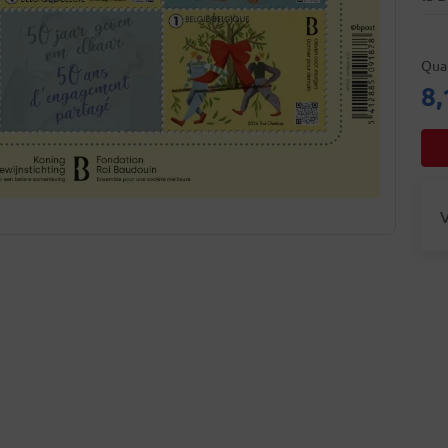
Qua
8,
V