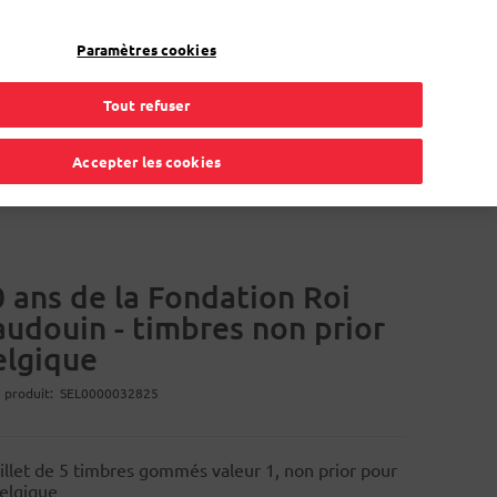
Mon compte
FR
Paramètres cookies
Tout refuser
gement
Carte de procuration
Solutions en ligne
Accepter les cookies
 ans de la Fondation Roi
udouin - timbres non prior
elgique
 produit
SEL0000032825
illet de 5 timbres gommés valeur 1, non prior pour
Belgique