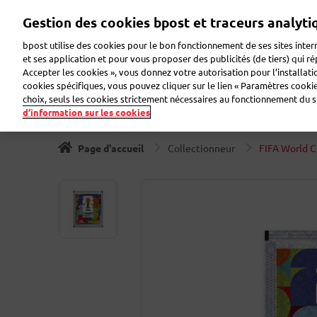
Aller
Gestion des cookies bpost et traceurs analyti
au
Zoeken
Bienvenue sur eShop
contenu
bpost utilise des cookies pour le bon fonctionnement de ses sites intern
principal
et ses application et pour vous proposer des publicités (de tiers) qui r
Accepter les cookies », vous donnez votre autorisation pour l’installat
Timbres
Collectionneur
Cartes de voeux
Etiqu
cookies spécifiques, vous pouvez cliquer sur le lien « Paramètres cookies
choix, seuls les cookies strictement nécessaires au fonctionnement du sit
d’information sur les cookies
Page d'accueil
Collectionneur
FIFA World 