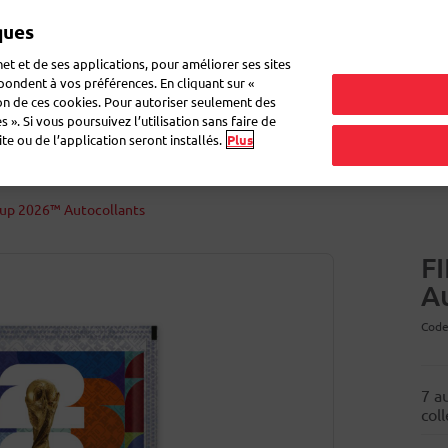
ques
et et de ses applications, pour améliorer ses sites
épondent à vos préférences. En cliquant sur «
ion de ces cookies. Pour autoriser seulement des
ettes pour colis
Enveloppes & boîtes
Cahiers Atoma
Déména
 ». Si vous poursuivez l’utilisation sans faire de
e ou de l’application seront installés.
Plus
Cup 2026™ Autocollants
F
A
Code
7 a
col