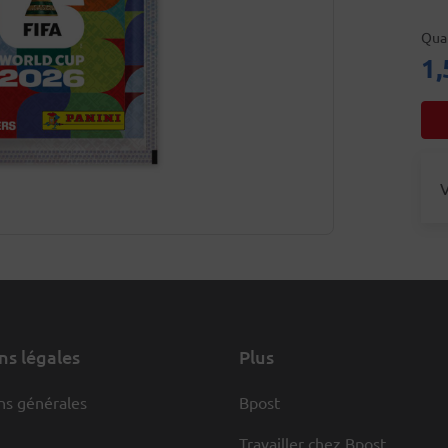
Qua
1,
V
s légales
Plus
ns générales
Bpost
Travailler chez Bpost