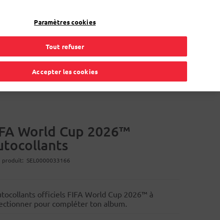
Mon compte
FR
Paramètres cookies
Tout refuser
gement
Carte de procuration
Solutions en ligne
Accepter les cookies
IFA World Cup 2026™
utocollants
 produit
SEL0000033166
utocollants officiels FIFA World Cup 2026™ à
lectionner pour compléter ton album.