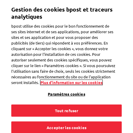
Aller
Mon compte
Gestion des cookies bpost et traceurs
au
contenu
analytiques
principal
Bienvenue sur l'eShop de bpost
bpost utilise des cookies pour le bon fonctionnement de
ses sites internet et de ses applications, pour améliorer ses
sites et ses application et pour vous proposer des
Zoeken
publicités (de tiers) qui répondent à vos préférences. En
cliquant sur « Accepter les cookies », vous donnez votre
autorisation pour l’installation de ces cookies. Pour
autoriser seulement des cookies spécifiques, vous pouvez
Inventeurs belges: Ernest
cliquer sur le lien « Paramètres cookies ». Si vous poursuivez
Solvay - timbres non prior
l’utilisation sans faire de choix, seuls les cookies strictement
nécessaires au fonctionnement du site ou de l’application
Belgique
seront installés.
Plus d’information sur les cookies
Code produit
SEL0000032455
Paramètres cookies
Tout refuser
Accepter les cookies