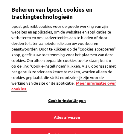
Overslaan
Mijn account
Beheren van bpost cookies en
en
naar
trackingtechnologieën
de
Welkom op de eShop van bpost
bpost gebruikt cookies voor de goede werking van zijn
inhoud
websites en applicaties, om de websites en applicaties te
gaan
verbeteren en om u advertenties aan te bieden of door
Zoeken
derden te laten aanbieden die aan uw voorkeuren
beantwoorden. Door te klikken op de "Cookies accepteren"
knop, geeft u uw toestemming voor het plaatsen van deze
cookies. Om alleen bepaalde cookies toe te staan, kunt u
Omslagen US met venster
op de link “Cookie-instellingen” klikken. Als u doorgaat met
het gebruik zonder een keuze te maken, worden alleen de
Productcode
SEL0000006379
cookies geplaatst die strikt noodzakelijk zijn voor de
werking van de site of de applicatie.
Meer informatie over
cookies.
Cookie-instellingen
Alles afwijzen