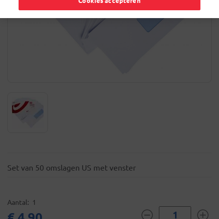
Cookies accepteren
Set van 50 omslagen US met venster
Aantal
1
€ 4,90