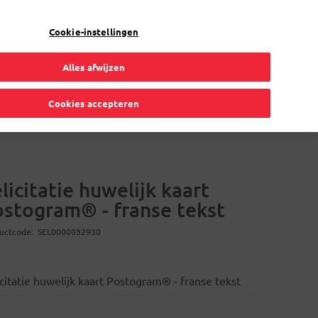
Mijn account
NL
Cookie-instellingen
Alles afwijzen
Verhuis
Volmachtkaart
Online oplossingen
Cookies accepteren
licitatie huwelijk kaart
ostogram® - franse tekst
uctcode
SEL0000032930
icitatie huwelijk kaart Postogram® - franse tekst