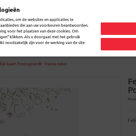
logieën
icaties, om de websites en applicaties te
en aanbieden die aan uw voorkeuren beantwoorden.
ming voor het plaatsen van deze cookies. Om
etiketten voor pakjes
Enveloppes en dozen
Atomaschriften
ingen” klikken. Als u doorgaat met het gebruik
kt noodzakelijk zijn voor de werking van de site
lijk kaart Postogram® - franse tekst
Fe
P
Prod
Fel