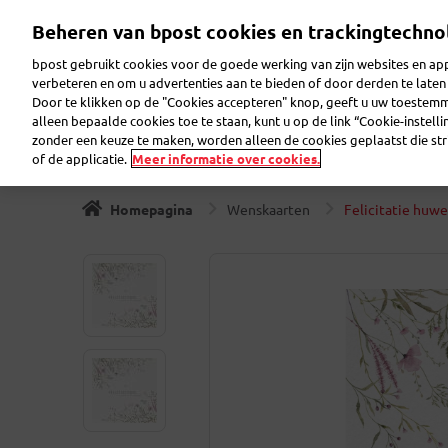
Overslaan
Beheren van bpost cookies en trackingtechno
en
Zoeken
Welkom op eShop
naar
bpost gebruikt cookies voor de goede werking van zijn websites en appl
de
verbeteren en om u advertenties aan te bieden of door derden te lat
inhoud
Door te klikken op de "Cookies accepteren" knop, geeft u uw toestem
gaan
Postzegels
Verzamelaar
Wenskaarten
Verzend
alleen bepaalde cookies toe te staan, kunt u op de link “Cookie-instell
zonder een keuze te maken, worden alleen de cookies geplaatst die stri
of de applicatie.
Meer informatie over cookies.
Homepagina
Wenskaarten
Felicitatie huwe