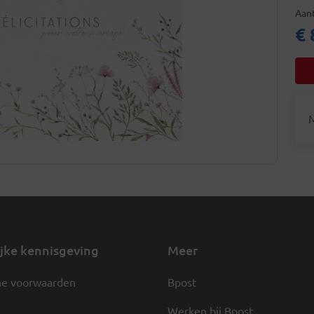
Aant
€ 
M
jke kennisgeving
Meer
e voorwaarden
Bpost
Werken bij Bpost