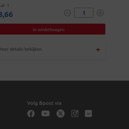
al
1
8,66
eer details bekijken
Volg Bpost via