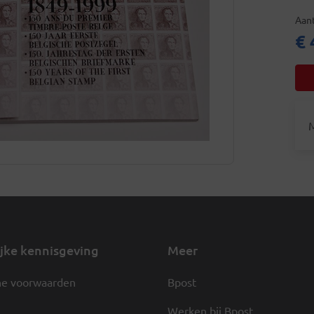
Aant
€ 
M
jke kennisgeving
Meer
e voorwaarden
Bpost
Werken bij Bpost