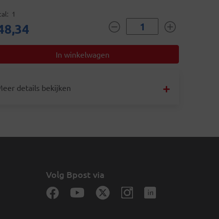
al
1
48,34
eer details bekijken
Volg Bpost via