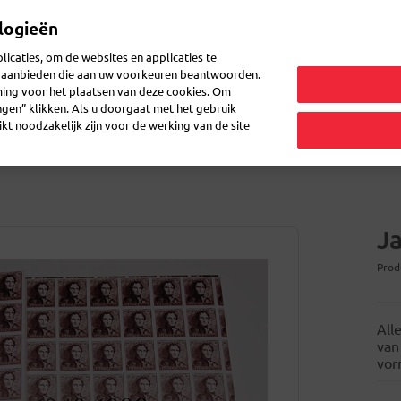
logieën
icaties, om de websites en applicaties te
en aanbieden die aan uw voorkeuren beantwoorden.
ming voor het plaatsen van deze cookies. Om
etiketten voor pakjes
Enveloppes en dozen
Atomaschriften
ingen” klikken. Als u doorgaat met het gebruik
kt noodzakelijk zijn voor de werking van de site
J
Prod
All
van
vor