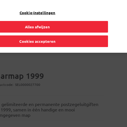
Mijn account
NL
Cookie-instellingen
Alles afwijzen
Verhuis
Volmachtkaart
Online oplossingen
Cookies accepteren
aarmap 1999
uctcode
SEL0000027700
e gelimiteerde en permanente postzegeluitgiften
 1999, samen in één handige en mooi
mgegeven map