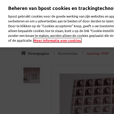
Overslaan
Beheren van bpost cookies en trackingtechno
en
Zoeken
Welkom op eShop
naar
bpost gebruikt cookies voor de goede werking van zijn websites en appl
de
verbeteren en om u advertenties aan te bieden of door derden te lat
inhoud
Door te klikken op de "Cookies accepteren" knop, geeft u uw toestem
gaan
Postzegels
Verzamelaar
Wenskaarten
Verzend
alleen bepaalde cookies toe te staan, kunt u op de link “Cookie-instell
zonder een keuze te maken, worden alleen de cookies geplaatst die stri
of de applicatie.
Meer informatie over cookies.
Homepagina
Verzamelaar
Jaarmap 1999