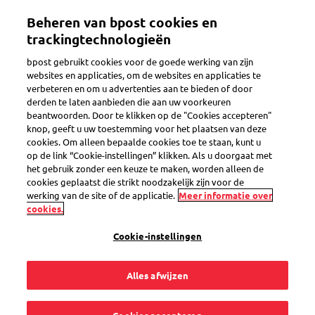
Overslaan
Mijn account
Beheren van bpost cookies en
en
naar
trackingtechnologieën
de
Welkom op de eShop van bpost
bpost gebruikt cookies voor de goede werking van zijn
inhoud
websites en applicaties, om de websites en applicaties te
gaan
verbeteren en om u advertenties aan te bieden of door
Zoeken
derden te laten aanbieden die aan uw voorkeuren
beantwoorden. Door te klikken op de "Cookies accepteren"
knop, geeft u uw toestemming voor het plaatsen van deze
cookies. Om alleen bepaalde cookies toe te staan, kunt u
Medium-dagtarief
op de link “Cookie-instellingen” klikken. Als u doorgaat met
het gebruik zonder een keuze te maken, worden alleen de
Productcode
SEL0000032691
cookies geplaatst die strikt noodzakelijk zijn voor de
werking van de site of de applicatie.
Meer informatie over
cookies.
Medium-dagtarief
Cookie-instellingen
Alles afwijzen
Aantal
1
€ 8,00