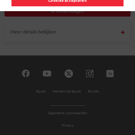
Cookies accepteren
Meer details bekijken
Bpost
Werken bij Bpost
Bnode
Algemene voorwaarden
Privacy