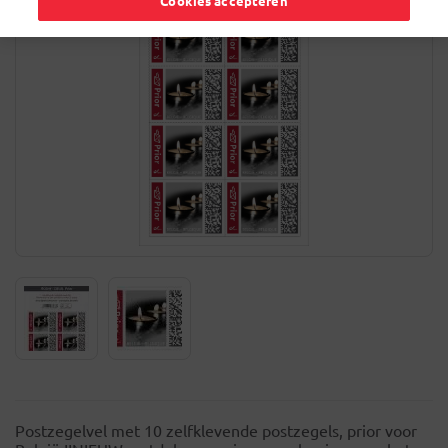
Cookies accepteren
Postzegelvel met 10 zelfklevende postzegels, prior voor