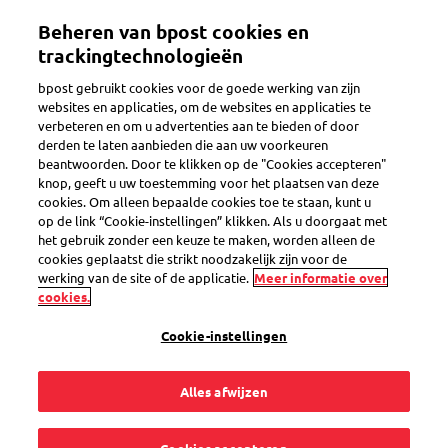
Overslaan
Mijn account
Beheren van bpost cookies en
en
naar
trackingtechnologieën
de
Welkom op de eShop van bpost
bpost gebruikt cookies voor de goede werking van zijn
inhoud
websites en applicaties, om de websites en applicaties te
gaan
verbeteren en om u advertenties aan te bieden of door
Zoeken
derden te laten aanbieden die aan uw voorkeuren
beantwoorden. Door te klikken op de "Cookies accepteren"
knop, geeft u uw toestemming voor het plaatsen van deze
cookies. Om alleen bepaalde cookies toe te staan, kunt u
Rouwzegel - prior postzegels
op de link “Cookie-instellingen” klikken. Als u doorgaat met
voor België
het gebruik zonder een keuze te maken, worden alleen de
cookies geplaatst die strikt noodzakelijk zijn voor de
Productcode
SEL0000031277
werking van de site of de applicatie.
Meer informatie over
cookies.
Cookie-instellingen
Alles afwijzen