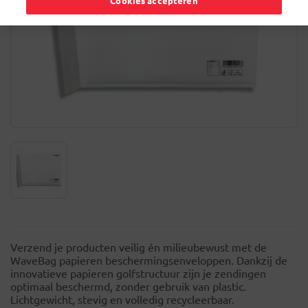
Cookies accepteren
Verzend je producten veilig én milieubewust met de
WaveBag papieren beschermingsenveloppen. Dankzij de
innovatieve papieren golfstructuur zijn je zendingen
optimaal beschermd, zonder gebruik van plastic.
Lichtgewicht, stevig en volledig recycleerbaar.