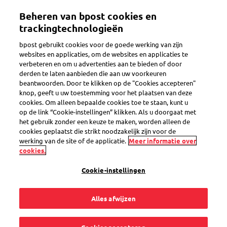
Overslaan
Mijn account
Beheren van bpost cookies en
en
naar
trackingtechnologieën
de
Welkom op de eShop van bpost
bpost gebruikt cookies voor de goede werking van zijn
inhoud
websites en applicaties, om de websites en applicaties te
gaan
verbeteren en om u advertenties aan te bieden of door
Zoeken
derden te laten aanbieden die aan uw voorkeuren
beantwoorden. Door te klikken op de "Cookies accepteren"
knop, geeft u uw toestemming voor het plaatsen van deze
cookies. Om alleen bepaalde cookies toe te staan, kunt u
Set van 10 WaveBag papieren
op de link “Cookie-instellingen” klikken. Als u doorgaat met
beschermingsenveloppen XL
het gebruik zonder een keuze te maken, worden alleen de
cookies geplaatst die strikt noodzakelijk zijn voor de
Productcode
SEL0000032958
werking van de site of de applicatie.
Meer informatie over
cookies.
Cookie-instellingen
Alles afwijzen