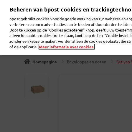
Overslaan
Beheren van bpost cookies en trackingtechno
en
Zoeken
Welkom op eShop
naar
bpost gebruikt cookies voor de goede werking van zijn websites en appl
de
verbeteren en om u advertenties aan te bieden of door derden te lat
inhoud
Door te klikken op de "Cookies accepteren" knop, geeft u uw toestem
gaan
Postzegels
Verzamelaar
Wenskaarten
Verzend
alleen bepaalde cookies toe te staan, kunt u op de link “Cookie-instell
zonder een keuze te maken, worden alleen de cookies geplaatst die stri
of de applicatie.
Meer informatie over cookies.
Homepagina
Enveloppes en dozen
Set van