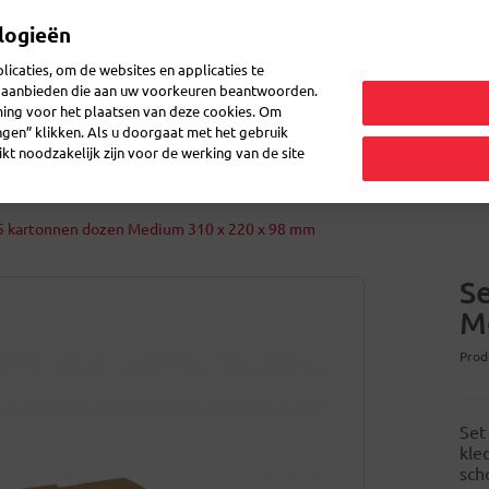
logieën
icaties, om de websites en applicaties te
en aanbieden die aan uw voorkeuren beantwoorden.
ming voor het plaatsen van deze cookies. Om
etiketten voor pakjes
Enveloppes en dozen
Atomaschriften
ingen” klikken. Als u doorgaat met het gebruik
kt noodzakelijk zijn voor de werking van de site
 5 kartonnen dozen Medium 310 x 220 x 98 mm
S
M
Prod
Set
kle
sch