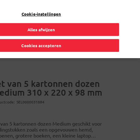
Mijn account
NL
Cookie-instellingen
Alles afwijzen
Verhuis
Volmachtkaart
Online oplossingen
Cookies accepteren
et van 5 kartonnen dozen
edium 310 x 220 x 98 mm
uctcode
SEL0000031884
 van 5 kartonnen dozen Medium geschikt voor
dingstukken zoals een opgevouwen hemd,
oenen, grotere boeken, een kleine laptop…