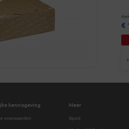
Aant
€ 
M
jke kennisgeving
Meer
e voorwaarden
Bpost