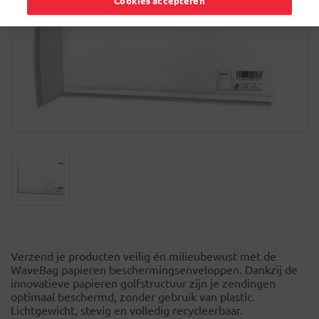
Cookies accepteren
Verzend je producten veilig én milieubewust met de
WaveBag papieren beschermingsenveloppen. Dankzij de
innovatieve papieren golfstructuur zijn je zendingen
optimaal beschermd, zonder gebruik van plastic.
Lichtgewicht, stevig en volledig recycleerbaar.