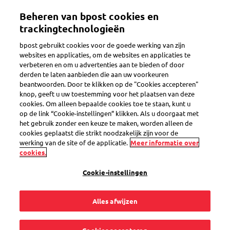
Overslaan
Mijn account
Beheren van bpost cookies en
en
naar
trackingtechnologieën
de
Welkom op de eShop van bpost
bpost gebruikt cookies voor de goede werking van zijn
inhoud
websites en applicaties, om de websites en applicaties te
gaan
verbeteren en om u advertenties aan te bieden of door
Zoeken
derden te laten aanbieden die aan uw voorkeuren
beantwoorden. Door te klikken op de "Cookies accepteren"
knop, geeft u uw toestemming voor het plaatsen van deze
cookies. Om alleen bepaalde cookies toe te staan, kunt u
Set van 5 WaveBag papieren
op de link “Cookie-instellingen” klikken. Als u doorgaat met
beschermingsenveloppen L
het gebruik zonder een keuze te maken, worden alleen de
cookies geplaatst die strikt noodzakelijk zijn voor de
Productcode
SEL0000033158
werking van de site of de applicatie.
Meer informatie over
cookies.
Cookie-instellingen
Alles afwijzen