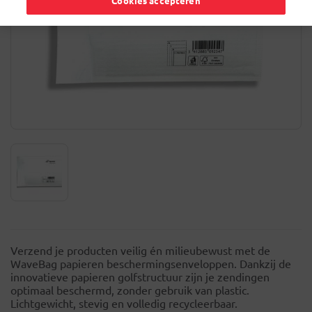
Cookies accepteren
Verzend je producten veilig én milieubewust met de
WaveBag papieren beschermingsenveloppen. Dankzij de
innovatieve papieren golfstructuur zijn je zendingen
optimaal beschermd, zonder gebruik van plastic.
Lichtgewicht, stevig en volledig recycleerbaar.