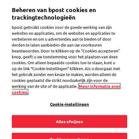
Overslaan
Mijn account
Beheren van bpost cookies en
en
naar
trackingtechnologieën
de
Welkom op de eShop van bpost
bpost gebruikt cookies voor de goede werking van zijn
inhoud
websites en applicaties, om de websites en applicaties te
gaan
verbeteren en om u advertenties aan te bieden of door
Zoeken
derden te laten aanbieden die aan uw voorkeuren
beantwoorden. Door te klikken op de "Cookies accepteren"
knop, geeft u uw toestemming voor het plaatsen van deze
cookies. Om alleen bepaalde cookies toe te staan, kunt u
Set van 5 WaveBag papieren
op de link “Cookie-instellingen” klikken. Als u doorgaat met
beschermingsenveloppen S
het gebruik zonder een keuze te maken, worden alleen de
cookies geplaatst die strikt noodzakelijk zijn voor de
Productcode
SEL0000033156
werking van de site of de applicatie.
Meer informatie over
cookies.
Cookie-instellingen
Alles afwijzen