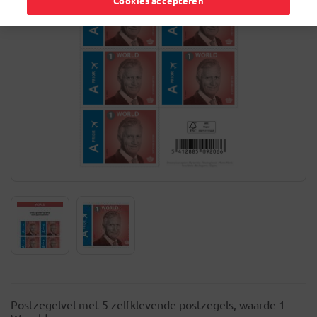
Cookies accepteren
Postzegelvel met 5 zelfklevende postzegels, waarde 1