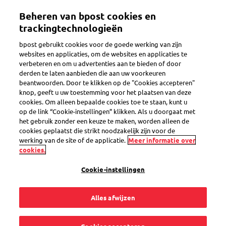
Overslaan
Mijn account
Beheren van bpost cookies en
en
naar
trackingtechnologieën
de
Welkom op de eShop van bpost
bpost gebruikt cookies voor de goede werking van zijn
inhoud
websites en applicaties, om de websites en applicaties te
gaan
verbeteren en om u advertenties aan te bieden of door
Zoeken
derden te laten aanbieden die aan uw voorkeuren
beantwoorden. Door te klikken op de "Cookies accepteren"
knop, geeft u uw toestemming voor het plaatsen van deze
cookies. Om alleen bepaalde cookies toe te staan, kunt u
Z.M. Koning Filip - postzegels
op de link “Cookie-instellingen” klikken. Als u doorgaat met
Wereld
het gebruik zonder een keuze te maken, worden alleen de
cookies geplaatst die strikt noodzakelijk zijn voor de
Productcode
SEL0000032907
werking van de site of de applicatie.
Meer informatie over
cookies.
Cookie-instellingen
Alles afwijzen