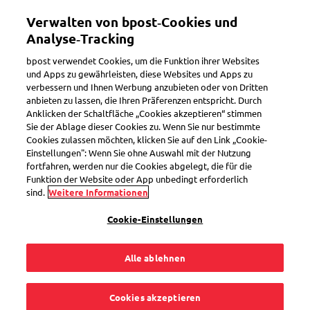
Direkt
Mein Konto
Verwalten von bpost‑Cookies und
zum
Inhalt
Analyse‑Tracking
Willkommen im eShop von bpost
bpost verwendet Cookies, um die Funktion ihrer Websites
und Apps zu gewährleisten, diese Websites und Apps zu
verbessern und Ihnen Werbung anzubieten oder von Dritten
Suchen
anbieten zu lassen, die Ihren Präferenzen entspricht. Durch
Anklicken der Schaltfläche „Cookies akzeptieren“ stimmen
Sie der Ablage dieser Cookies zu. Wenn Sie nur bestimmte
Cookies zulassen möchten, klicken Sie auf den Link „Cookie-
70th anniversary of EUROPA
Einstellungen": Wenn Sie ohne Auswahl mit der Nutzung
stamp - Briefmarken für Europa
fortfahren, werden nur die Cookies abgelegt, die für die
Funktion der Website oder App unbedingt erforderlich
Artikelnummer
SEL0000032826
sind.
Weitere Informationen
Cookie-Einstellungen
Alle ablehnen
Cookies akzeptieren