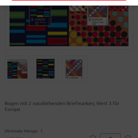
Bogen mit 2 nassklebenden Briefmarken; Wert 3 für
Europa
Minimale Menge
1