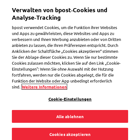
Direkt
Mein Konto
Verwalten von bpost‑Cookies und
zum
Inhalt
Analyse‑Tracking
Willkommen im eShop von bpost
bpost verwendet Cookies, um die Funktion ihrer Websites
und Apps zu gewährleisten, diese Websites und Apps zu
verbessern und Ihnen Werbung anzubieten oder von Dritten
Suchen
anbieten zu lassen, die Ihren Präferenzen entspricht. Durch
Anklicken der Schaltfläche „Cookies akzeptieren“ stimmen
Sie der Ablage dieser Cookies zu. Wenn Sie nur bestimmte
Cookies zulassen möchten, klicken Sie auf den Link „Cookie-
Happy Mix - Non-Prior-
Einstellungen": Wenn Sie ohne Auswahl mit der Nutzung
Briefmarken für Belgien
fortfahren, werden nur die Cookies abgelegt, die für die
Funktion der Website oder App unbedingt erforderlich
Artikelnummer
SEL0000032190
sind.
Weitere Informationen
Cookie-Einstellungen
Alle ablehnen
Cookies akzeptieren