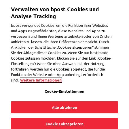
Direkt
Mein Konto
Verwalten von bpost‑Cookies und
zum
Inhalt
Analyse‑Tracking
Willkommen im eShop von bpost
bpost verwendet Cookies, um die Funktion ihrer Websites
und Apps zu gewährleisten, diese Websites und Apps zu
verbessern und Ihnen Werbung anzubieten oder von Dritten
Suchen
anbieten zu lassen, die Ihren Präferenzen entspricht. Durch
Anklicken der Schaltfläche „Cookies akzeptieren“ stimmen
Sie der Ablage dieser Cookies zu. Wenn Sie nur bestimmte
Cookies zulassen möchten, klicken Sie auf den Link „Cookie-
König Philippe - Briefmarken
Einstellungen": Wenn Sie ohne Auswahl mit der Nutzung
Welt
fortfahren, werden nur die Cookies abgelegt, die für die
Funktion der Website oder App unbedingt erforderlich
Artikelnummer
SEL0000029105
sind.
Weitere Informationen
Cookie-Einstellungen
Alle ablehnen
Cookies akzeptieren