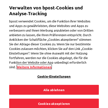
Direkt
Mein Konto
Verwalten von bpost‑Cookies und
zum
Inhalt
Analyse‑Tracking
Willkommen im eShop von bpost
bpost verwendet Cookies, um die Funktion ihrer Websites
und Apps zu gewährleisten, diese Websites und Apps zu
verbessern und Ihnen Werbung anzubieten oder von Dritten
Suchen
anbieten zu lassen, die Ihren Präferenzen entspricht. Durch
Anklicken der Schaltfläche „Cookies akzeptieren“ stimmen
Sie der Ablage dieser Cookies zu. Wenn Sie nur bestimmte
Cookies zulassen möchten, klicken Sie auf den Link „Cookie-
Packband
Einstellungen": Wenn Sie ohne Auswahl mit der Nutzung
fortfahren, werden nur die Cookies abgelegt, die für die
Artikelnummer
Funktion der Website oder App unbedingt erforderlich
SEL0000020666
sind.
Weitere Informationen
Cookie-Einstellungen
Alle ablehnen
Cookies akzeptieren