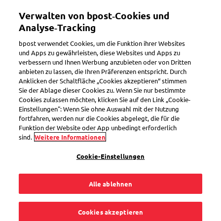
Direkt
Mein Konto
Verwalten von bpost‑Cookies und
zum
Inhalt
Analyse‑Tracking
Willkommen im eShop von bpost
bpost verwendet Cookies, um die Funktion ihrer Websites
und Apps zu gewährleisten, diese Websites und Apps zu
verbessern und Ihnen Werbung anzubieten oder von Dritten
Suchen
anbieten zu lassen, die Ihren Präferenzen entspricht. Durch
Anklicken der Schaltfläche „Cookies akzeptieren“ stimmen
Sie der Ablage dieser Cookies zu. Wenn Sie nur bestimmte
Cookies zulassen möchten, klicken Sie auf den Link „Cookie-
Xlarge-Stundetarif
Einstellungen": Wenn Sie ohne Auswahl mit der Nutzung
fortfahren, werden nur die Cookies abgelegt, die für die
Artikelnummer
SEL0000032689
Funktion der Website oder App unbedingt erforderlich
sind.
Weitere Informationen
Cookie-Einstellungen
Xlarge-Stundetarif
Alle ablehnen
Minimale Menge
1
1,00 €
Cookies akzeptieren