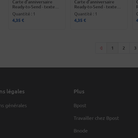
Carte d'anniversaire
Carte d'anniversaire
Ready-to-Send - texte
Ready-to-Send - texte
néerlandais
français
Quantité : 1
Quantité : 1
4,35 €
4,35 €
Pagination
Page
Page
P
1
2
3
courante
s légales
Plus
ns générales
Bpost
Travailler chez Bpost
Bnode