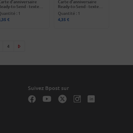
Carte d'anniversaire
Carte d'anniversaire
Ready-to-Send - texte
Ready-to-Send - texte
français
néerlandais
Quantité : 1
Quantité : 1
4,35 €
4,35 €
age
Page
4
Suivez Bpost sur