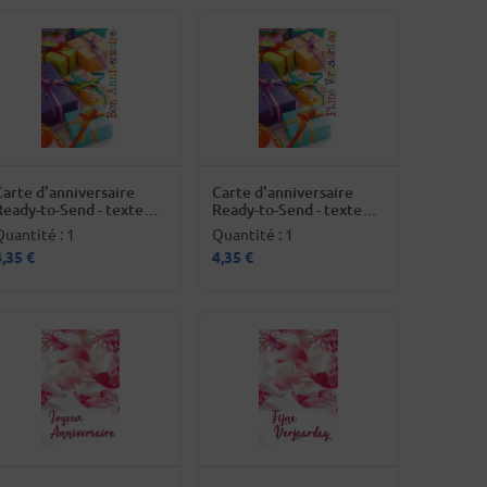
Carte d'anniversaire
Carte d'anniversaire
Ready-to-Send - texte
Ready-to-Send - texte
français
néerlandais
Quantité : 1
Quantité : 1
4,35 €
4,35 €