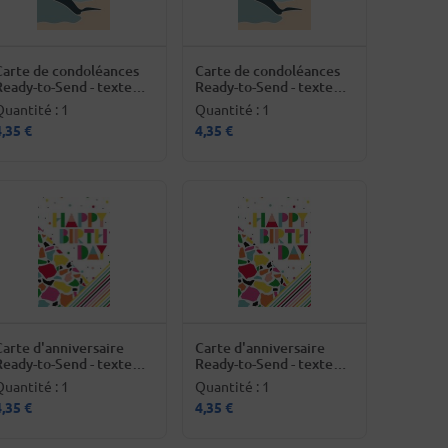
Carte de condoléances
Carte de condoléances
Ready-to-Send - texte
Ready-to-Send - texte
français
néerlandais
Quantité : 1
Quantité : 1
4,35 €
4,35 €
Carte d'anniversaire
Carte d'anniversaire
Ready-to-Send - texte
Ready-to-Send - texte
anglais
anglais
Quantité : 1
Quantité : 1
4,35 €
4,35 €