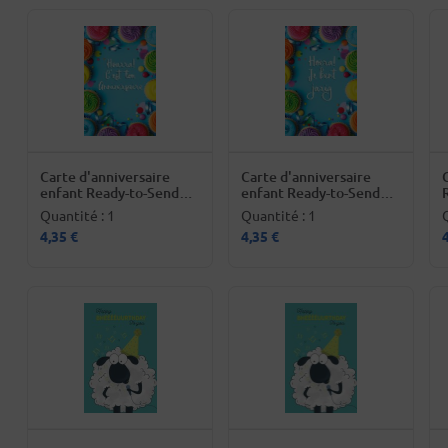
Carte d'anniversaire
Carte d'anniversaire
enfant Ready-to-Send -
enfant Ready-to-Send -
texte français
texte néerlandais
Quantité : 1
Quantité : 1
4,35 €
4,35 €