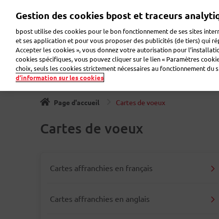
Aller
Gestion des cookies bpost et traceurs analyti
au
Zoeken
Bienvenue sur eShop
contenu
bpost utilise des cookies pour le bon fonctionnement de ses sites intern
principal
et ses application et pour vous proposer des publicités (de tiers) qui r
Accepter les cookies », vous donnez votre autorisation pour l’installat
Timbres
Collectionneur
Cartes de voeux
Etiqu
cookies spécifiques, vous pouvez cliquer sur le lien « Paramètres cookies
choix, seuls les cookies strictement nécessaires au fonctionnement du sit
d’information sur les cookies
Page d'accueil
Cartes de voeux
Cartes de voeux
Cartes affranchies en français
Cartes affranchies en anglais