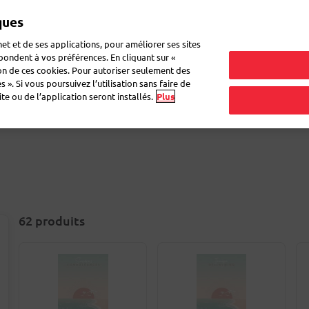
ques
et et de ses applications, pour améliorer ses sites
épondent à vos préférences. En cliquant sur «
ion de ces cookies. Pour autoriser seulement des
ettes pour colis
Enveloppes & boîtes
Cahiers Atoma
Déména
 ». Si vous poursuivez l’utilisation sans faire de
e ou de l’application seront installés.
Plus
62
produits