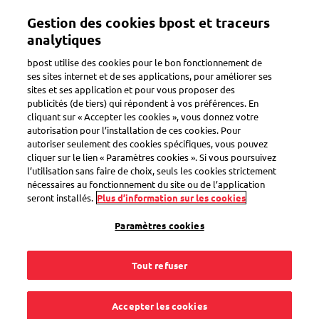
Aller
Mon compte
Gestion des cookies bpost et traceurs
au
contenu
analytiques
principal
Bienvenue sur l'eShop de bpost
bpost utilise des cookies pour le bon fonctionnement de
ses sites internet et de ses applications, pour améliorer ses
sites et ses application et pour vous proposer des
Zoeken
publicités (de tiers) qui répondent à vos préférences. En
cliquant sur « Accepter les cookies », vous donnez votre
autorisation pour l’installation de ces cookies. Pour
autoriser seulement des cookies spécifiques, vous pouvez
Retour
cliquer sur le lien « Paramètres cookies ». Si vous poursuivez
l’utilisation sans faire de choix, seuls les cookies strictement
Timbres monde
nécessaires au fonctionnement du site ou de l’application
seront installés.
Plus d’information sur les cookies
12
produits
Voir les filtres
Paramètres cookies
Tout refuser
Sorteren op
Accepter les cookies