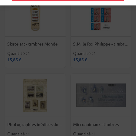
Skate art - timbres Monde
S.M. le Roi Philippe - timbres
Monde
Quantité : 1
Quantité : 1
15,85 €
15,85 €
Photographies inédites du
Microanimaux - timbres
19e siècle - timbres monde
monde
Quantité : 1
Quantité : 1