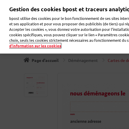
Aller
Gestion des cookies bpost et traceurs analyti
au
Zoeken
Bienvenue sur eShop
contenu
bpost utilise des cookies pour le bon fonctionnement de ses sites intern
principal
et ses application et pour vous proposer des publicités (de tiers) qui r
Accepter les cookies », vous donnez votre autorisation pour l’installat
Timbres
Collectionneur
Cartes de voeux
Etiqu
cookies spécifiques, vous pouvez cliquer sur le lien « Paramètres cookies
choix, seuls les cookies strictement nécessaires au fonctionnement du sit
d’information sur les cookies
Page d'accueil
Déménagement
Cartes de 