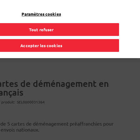
Mon compte
FR
Paramètres cookies
Tout refuser
gement
Carte de procuration
Solutions en ligne
Accepter les cookies
artes de déménagement en
ançais
 produit
SEL0000031364
 de 5 cartes de déménagement préaffranchies pour
 envois nationaux.