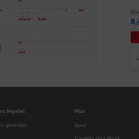
Qua
8,
V
s légales
Plus
ns générales
Bpost
Travailler chez Bpost