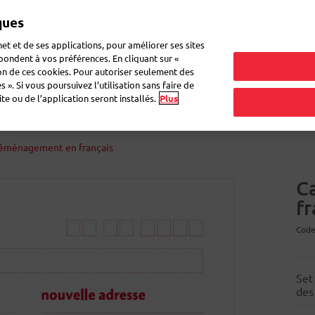
ques
et et de ses applications, pour améliorer ses sites
épondent à vos préférences. En cliquant sur «
ion de ces cookies. Pour autoriser seulement des
ettes pour colis
Enveloppes & boîtes
Cahiers Atoma
Déména
 ». Si vous poursuivez l’utilisation sans faire de
e ou de l’application seront installés.
Plus
déménagement en français
C
fr
Code
Set
des