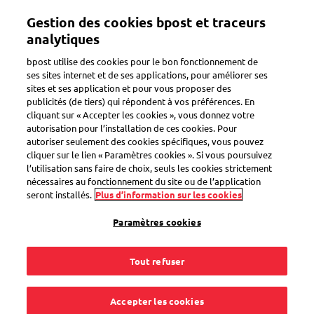
Aller
Mon compte
Gestion des cookies bpost et traceurs
au
contenu
analytiques
principal
Bienvenue sur l'eShop de bpost
bpost utilise des cookies pour le bon fonctionnement de
ses sites internet et de ses applications, pour améliorer ses
sites et ses application et pour vous proposer des
Zoeken
publicités (de tiers) qui répondent à vos préférences. En
cliquant sur « Accepter les cookies », vous donnez votre
autorisation pour l’installation de ces cookies. Pour
autoriser seulement des cookies spécifiques, vous pouvez
Feuilles d'arbres - 50 timbres
cliquer sur le lien « Paramètres cookies ». Si vous poursuivez
non prior Belgique
l’utilisation sans faire de choix, seuls les cookies strictement
nécessaires au fonctionnement du site ou de l’application
Code produit
SEL0000032337
seront installés.
Plus d’information sur les cookies
Paramètres cookies
Tout refuser
Accepter les cookies