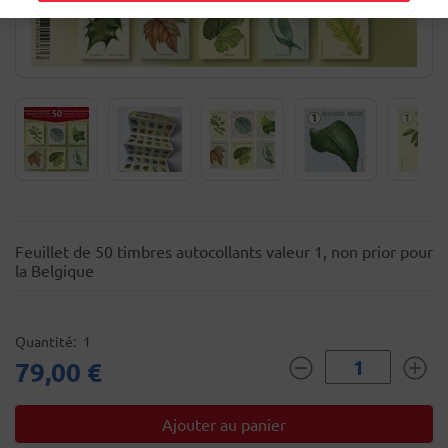
Feuillet de 50 timbres autocollants valeur 1, non prior pour
la Belgique
Quantité
1
79,00 €