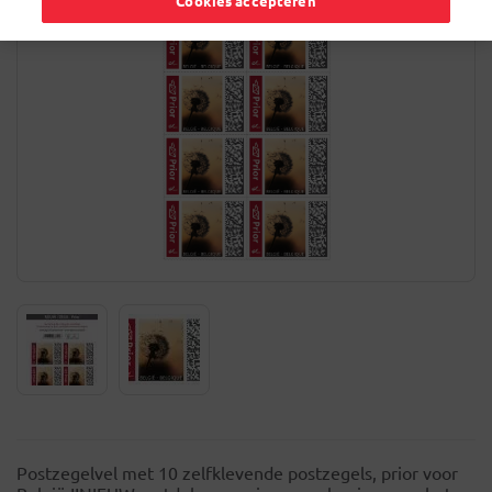
Cookies accepteren
Postzegelvel met 10 zelfklevende postzegels, prior voor