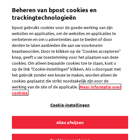
Overslaan
Mijn account
Beheren van bpost cookies en
en
naar
trackingtechnologieën
de
Welkom op de eShop van bpost
bpost gebruikt cookies voor de goede werking van zijn
inhoud
websites en applicaties, om de websites en applicaties te
gaan
verbeteren en om u advertenties aan te bieden of door
Zoeken
derden te laten aanbieden die aan uw voorkeuren
beantwoorden. Door te klikken op de "Cookies accepteren"
knop, geeft u uw toestemming voor het plaatsen van deze
cookies. Om alleen bepaalde cookies toe te staan, kunt u
Rouwzegel - prior postzegels
op de link “Cookie-instellingen” klikken. Als u doorgaat met
voor België
het gebruik zonder een keuze te maken, worden alleen de
cookies geplaatst die strikt noodzakelijk zijn voor de
Productcode
SEL0000032078
werking van de site of de applicatie.
Meer informatie over
cookies.
Cookie-instellingen
Alles afwijzen