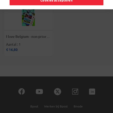
Cookies accepteren
I love Belgium - non-prior
postzegels voor België
Aantal : 1
€ 16,80
Bpost
Werken bij Bpost
Bnode