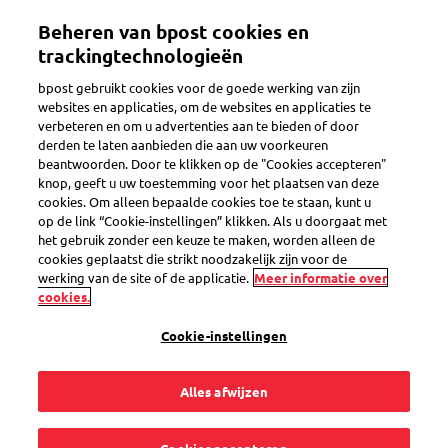
Overslaan
Mijn account
Beheren van bpost cookies en
en
naar
trackingtechnologieën
de
Welkom op de eShop van bpost
bpost gebruikt cookies voor de goede werking van zijn
inhoud
websites en applicaties, om de websites en applicaties te
gaan
verbeteren en om u advertenties aan te bieden of door
Zoeken
derden te laten aanbieden die aan uw voorkeuren
beantwoorden. Door te klikken op de "Cookies accepteren"
knop, geeft u uw toestemming voor het plaatsen van deze
cookies. Om alleen bepaalde cookies toe te staan, kunt u
Terug
op de link “Cookie-instellingen” klikken. Als u doorgaat met
het gebruik zonder een keuze te maken, worden alleen de
Uitgiften augustus 2022
cookies geplaatst die strikt noodzakelijk zijn voor de
werking van de site of de applicatie.
Meer informatie over
cookies.
1
product
Filters bekijken
Cookie-instellingen
Alles afwijzen
Sorteren op