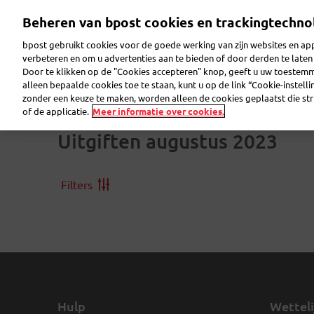
Overslaan
Beheren van bpost cookies en trackingtechno
en
Zoeken
Welkom op eShop
naar
bpost gebruikt cookies voor de goede werking van zijn websites en appl
de
verbeteren en om u advertenties aan te bieden of door derden te lat
inhoud
Door te klikken op de "Cookies accepteren" knop, geeft u uw toestem
gaan
Postzegels
Verzamelaar
Wenskaarten
Verzend
alleen bepaalde cookies toe te staan, kunt u op de link “Cookie-instell
zonder een keuze te maken, worden alleen de cookies geplaatst die stri
of de applicatie.
Meer informatie over cookies.
Uitgiften augustus 2023
Filters
Hulp
Wetteli