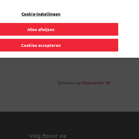
Mijn account
NL
Cookie-instellingen
FR
Alles afwijzen
Verhuis
Volmachtkaart
Online oplossingen
DE
Cookies accepteren
Sorteren op
Volg Bpost via