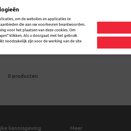
logieën
icaties, om de websites en applicaties te
en aanbieden die aan uw voorkeuren beantwoorden.
ming voor het plaatsen van deze cookies. Om
etiketten voor pakjes
Enveloppes en dozen
Atomaschriften
ingen” klikken. Als u doorgaat met het gebruik
kt noodzakelijk zijn voor de werking van de site
0 producten
jke kennisgeving
Meer