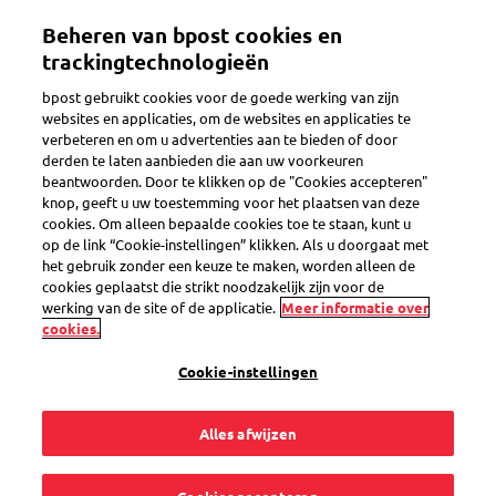
Overslaan
Mijn account
Beheren van bpost cookies en
en
naar
trackingtechnologieën
de
Welkom op de eShop van bpost
bpost gebruikt cookies voor de goede werking van zijn
inhoud
websites en applicaties, om de websites en applicaties te
gaan
verbeteren en om u advertenties aan te bieden of door
Zoeken
derden te laten aanbieden die aan uw voorkeuren
beantwoorden. Door te klikken op de "Cookies accepteren"
knop, geeft u uw toestemming voor het plaatsen van deze
cookies. Om alleen bepaalde cookies toe te staan, kunt u
Terug
op de link “Cookie-instellingen” klikken. Als u doorgaat met
het gebruik zonder een keuze te maken, worden alleen de
Uitgiften juni 2024
cookies geplaatst die strikt noodzakelijk zijn voor de
werking van de site of de applicatie.
Meer informatie over
cookies.
5
producten
Filters bekijken
Cookie-instellingen
Alles afwijzen
Sorteren op