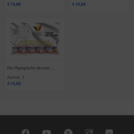
€ 15,80
€ 15,85
De Olympische droom:
Together, we are Team
Aantal : 1
Belgium! - postzegels
wereld
€ 15,85