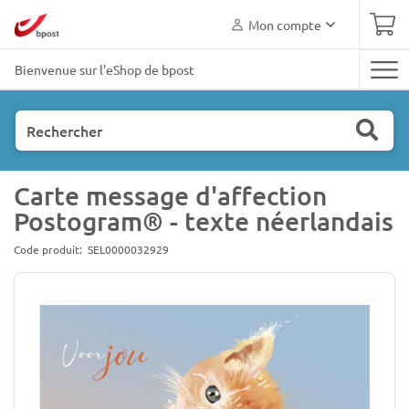
Aller
Mon compte
au
contenu
principal
Bienvenue sur l'eShop de bpost
Zoeken
Carte message d'affection
Postogram® - texte néerlandais
Code produit
SEL0000032929