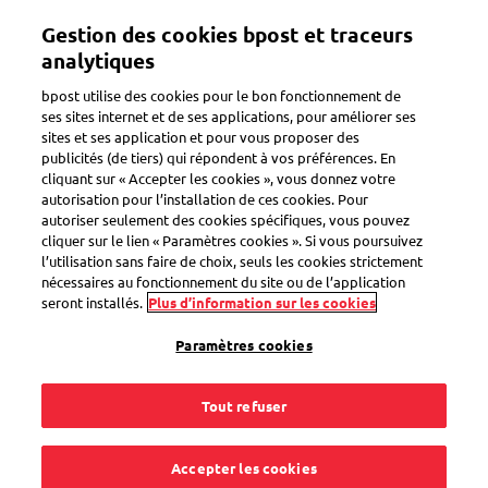
Aller
Mon compte
Gestion des cookies bpost et traceurs
au
contenu
analytiques
principal
Bienvenue sur l'eShop de bpost
bpost utilise des cookies pour le bon fonctionnement de
ses sites internet et de ses applications, pour améliorer ses
sites et ses application et pour vous proposer des
Zoeken
publicités (de tiers) qui répondent à vos préférences. En
cliquant sur « Accepter les cookies », vous donnez votre
autorisation pour l’installation de ces cookies. Pour
autoriser seulement des cookies spécifiques, vous pouvez
Carte message d'affection sans
cliquer sur le lien « Paramètres cookies ». Si vous poursuivez
texte Ready-to-Send
l’utilisation sans faire de choix, seuls les cookies strictement
nécessaires au fonctionnement du site ou de l’application
Code produit
SEL0000033034
seront installés.
Plus d’information sur les cookies
Paramètres cookies
Tout refuser
Accepter les cookies