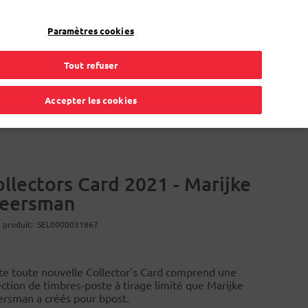
Mon compte
FR
Paramètres cookies
Tout refuser
gement
Carte de procuration
Solutions en ligne
Accepter les cookies
llectors Card 2021 - Marijke
eersman
 produit
SEL0000031867
te toute nouvelle Collector’s Card comprend une
ection de timbres-poste à tirage limité que Marijke
rsman a créés pour bpost.