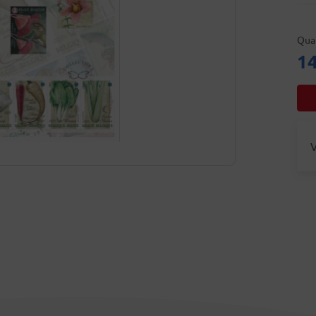
Qua
14
V