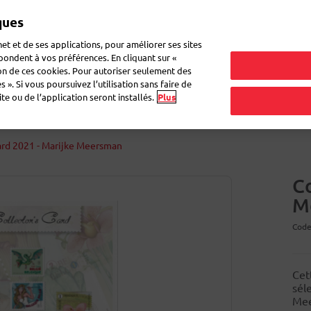
ques
et et de ses applications, pour améliorer ses sites
épondent à vos préférences. En cliquant sur «
ion de ces cookies. Pour autoriser seulement des
ettes pour colis
Enveloppes & boîtes
Cahiers Atoma
Déména
 ». Si vous poursuivez l’utilisation sans faire de
e ou de l’application seront installés.
Plus
ard 2021 - Marijke Meersman
Co
M
Code
Cet
sél
Mee