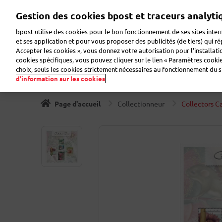
Aller
Gestion des cookies bpost et traceurs analyti
au
Zoeken
Bienvenue sur eShop
contenu
bpost utilise des cookies pour le bon fonctionnement de ses sites intern
principal
et ses application et pour vous proposer des publicités (de tiers) qui r
Accepter les cookies », vous donnez votre autorisation pour l’installat
Timbres
Collectionneur
Cartes de voeux
Etiqu
cookies spécifiques, vous pouvez cliquer sur le lien « Paramètres cookies
choix, seuls les cookies strictement nécessaires au fonctionnement du sit
d’information sur les cookies
Page d'accueil
Collectionneur
Collectors C