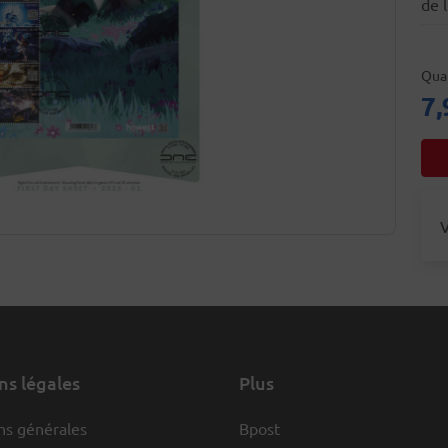
de 
Qua
7,
V
s légales
Plus
ns générales
Bpost