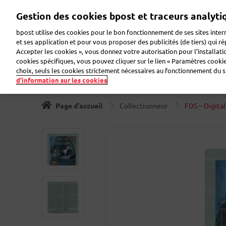
Aller
Gestion des cookies bpost et traceurs analyti
au
Zoeken
Bienvenue sur eShop
contenu
bpost utilise des cookies pour le bon fonctionnement de ses sites intern
principal
et ses application et pour vous proposer des publicités (de tiers) qui r
Accepter les cookies », vous donnez votre autorisation pour l’installat
Timbres
Collectionneur
Cartes de voeux
Etiqu
cookies spécifiques, vous pouvez cliquer sur le lien « Paramètres cookies
choix, seuls les cookies strictement nécessaires au fonctionnement du sit
d’information sur les cookies
Page d'accueil
Collectionneur
FDS – Digita