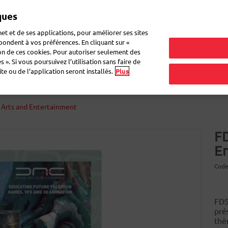
ques
et et de ses applications, pour améliorer ses sites
épondent à vos préférences. En cliquant sur «
ion de ces cookies. Pour autoriser seulement des
ettes pour colis
Enveloppes & boîtes
Cahiers Atoma
Déména
 ». Si vous poursuivez l’utilisation sans faire de
e ou de l’application seront installés.
Plus
l Arts and Entertainment
FD
E
Code
FDS
pré
thè