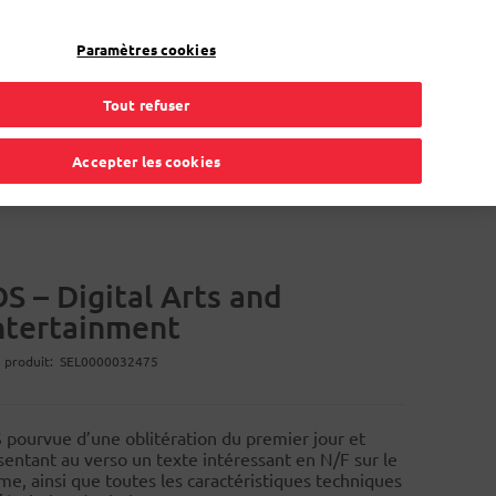
Mon compte
FR
Paramètres cookies
Tout refuser
gement
Carte de procuration
Solutions en ligne
Accepter les cookies
S – Digital Arts and
ntertainment
 produit
SEL0000032475
 pourvue d’une oblitération du premier jour et
sentant au verso un texte intéressant en N/F sur le
me, ainsi que toutes les caractéristiques techniques