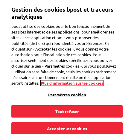
Aller
Mon compte
Gestion des cookies bpost et traceurs
au
contenu
analytiques
principal
Bienvenue sur l'eShop de bpost
bpost utilise des cookies pour le bon fonctionnement de
ses sites internet et de ses applications, pour améliorer ses
sites et ses application et pour vous proposer des
Zoeken
publicités (de tiers) qui répondent à vos préférences. En
cliquant sur « Accepter les cookies », vous donnez votre
autorisation pour l’installation de ces cookies. Pour
autoriser seulement des cookies spécifiques, vous pouvez
Set de 10 enveloppes de
cliquer sur le lien « Paramètres cookies ». Si vous poursuivez
protection en papier WaveBag L
l’utilisation sans faire de choix, seuls les cookies strictement
nécessaires au fonctionnement du site ou de l’application
Code produit
SEL0000032957
seront installés.
Plus d’information sur les cookies
Paramètres cookies
Tout refuser
Accepter les cookies