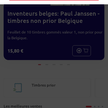
Inventeurs belges: Paul Janssen -
timbres non prior Belgique
Feuillet de 10 timbres gommés valeur 1, non prior pour
la Belgique.
15,80 €
Timbres prior
Les meilleures ventes