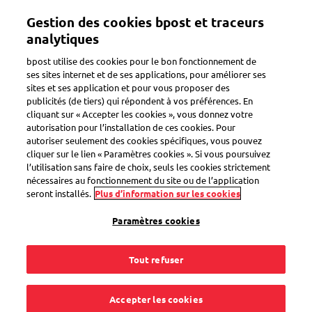
Aller
Mon compte
Gestion des cookies bpost et traceurs
au
contenu
analytiques
principal
Bienvenue sur l'eShop de bpost
bpost utilise des cookies pour le bon fonctionnement de
ses sites internet et de ses applications, pour améliorer ses
sites et ses application et pour vous proposer des
Zoeken
publicités (de tiers) qui répondent à vos préférences. En
cliquant sur « Accepter les cookies », vous donnez votre
autorisation pour l’installation de ces cookies. Pour
autoriser seulement des cookies spécifiques, vous pouvez
Votre
Nouveau
cliquer sur le lien « Paramètres cookies ». Si vous poursuivez
l’utilisation sans faire de choix, seuls les cookies strictement
boutique
nécessaires au fonctionnement du site ou de l’application
en
seront installés.
Plus d’information sur les cookies
ligne
Paramètres cookies
de
produits
Tout refuser
postaux
Accepter les cookies