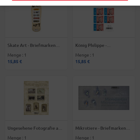
Skate Art - Briefmarken
König Philippe -
Welt
Briefmarken Welt
Menge : 1
Menge : 1
15,85 €
15,85 €
Ungesehene Fotografie aus
Mikrotiere - Briefmarken
dem 19 - Briefmarken Welt
Welt
Menge : 1
Menge : 1