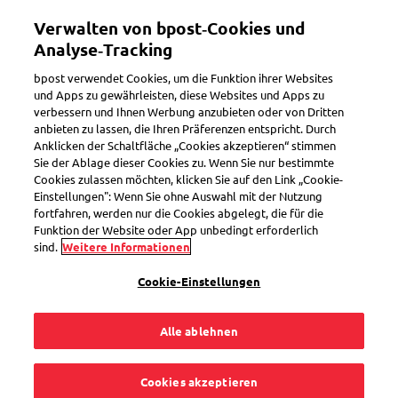
Direkt
Mein Konto
Verwalten von bpost‑Cookies und
zum
Inhalt
Analyse‑Tracking
Willkommen im eShop von bpost
bpost verwendet Cookies, um die Funktion ihrer Websites
und Apps zu gewährleisten, diese Websites und Apps zu
verbessern und Ihnen Werbung anzubieten oder von Dritten
Suchen
anbieten zu lassen, die Ihren Präferenzen entspricht. Durch
Anklicken der Schaltfläche „Cookies akzeptieren“ stimmen
Sie der Ablage dieser Cookies zu. Wenn Sie nur bestimmte
Cookies zulassen möchten, klicken Sie auf den Link „Cookie-
Terug
Einstellungen": Wenn Sie ohne Auswahl mit der Nutzung
fortfahren, werden nur die Cookies abgelegt, die für die
Briefmarke Rest der Welt
Funktion der Website oder App unbedingt erforderlich
sind.
Weitere Informationen
12
Produkte
Filter ansehen
Cookie-Einstellungen
Alle ablehnen
Sorteren op
Cookies akzeptieren