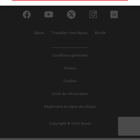
Bpost
Travailler chez Bpost
Bnode
Conditions générales
Privacy
Cookies
Droit de rétractation
Règlement en ligne des litiges
Copyright ©
2026
Bpost