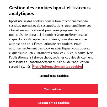
Aller
Mon compte
Gestion des cookies bpost et traceurs
au
contenu
analytiques
principal
Bienvenue sur l'eShop de bpost
bpost utilise des cookies pour le bon fonctionnement de
ses sites internet et de ses applications, pour améliorer ses
sites et ses application et pour vous proposer des
Zoeken
publicités (de tiers) qui répondent à vos préférences. En
cliquant sur « Accepter les cookies », vous donnez votre
autorisation pour l’installation de ces cookies. Pour
autoriser seulement des cookies spécifiques, vous pouvez
Émissions mars 2019
cliquer sur le lien « Paramètres cookies ». Si vous poursuivez
l’utilisation sans faire de choix, seuls les cookies strictement
nécessaires au fonctionnement du site ou de l’application
0 produits
seront installés.
Plus d’information sur les cookies
Voir les filtres
Paramètres cookies
Sorteren op
Tout refuser
Accepter les cookies