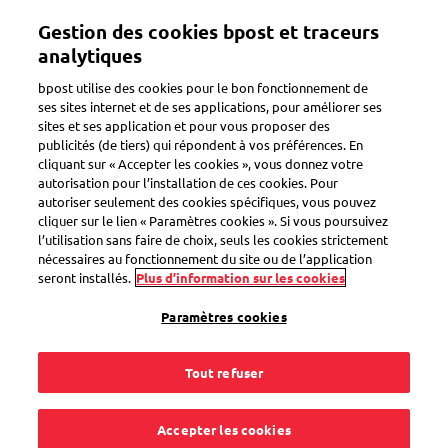
Aller
Mon compte
Gestion des cookies bpost et traceurs
au
contenu
analytiques
principal
Bienvenue sur l'eShop de bpost
bpost utilise des cookies pour le bon fonctionnement de
ses sites internet et de ses applications, pour améliorer ses
sites et ses application et pour vous proposer des
Zoeken
publicités (de tiers) qui répondent à vos préférences. En
cliquant sur « Accepter les cookies », vous donnez votre
autorisation pour l’installation de ces cookies. Pour
autoriser seulement des cookies spécifiques, vous pouvez
Retour
cliquer sur le lien « Paramètres cookies ». Si vous poursuivez
l’utilisation sans faire de choix, seuls les cookies strictement
Émissions juin 2022
nécessaires au fonctionnement du site ou de l’application
seront installés.
Plus d’information sur les cookies
1
produit
Voir les filtres
Paramètres cookies
Tout refuser
Sorteren op
Accepter les cookies