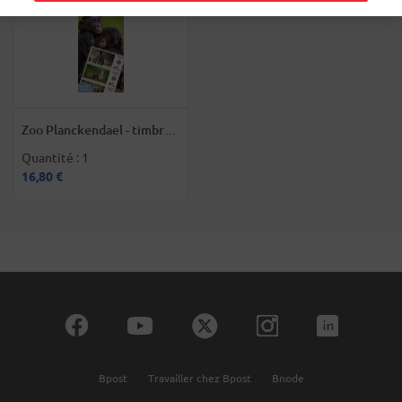
Zoo Planckendael - timbres
non prior Belgique
Quantité : 1
16,80 €
Bpost
Travailler chez Bpost
Bnode