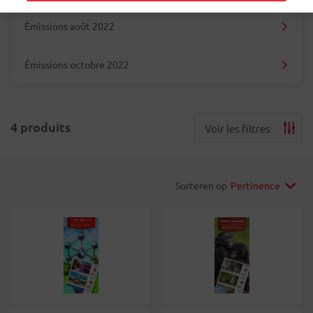
Émissions août 2022
Émissions octobre 2022
4
produits
Voir les filtres
Sorteren op