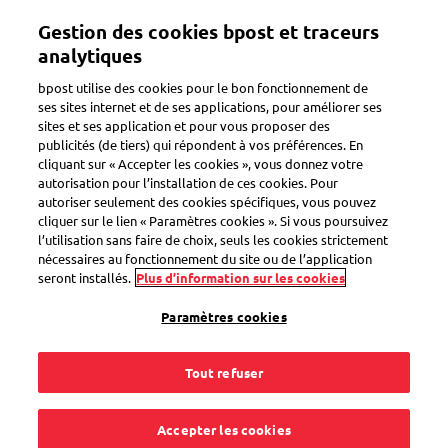
Aller
Mon compte
Gestion des cookies bpost et traceurs
au
contenu
analytiques
principal
Bienvenue sur l'eShop de bpost
bpost utilise des cookies pour le bon fonctionnement de
ses sites internet et de ses applications, pour améliorer ses
sites et ses application et pour vous proposer des
Zoeken
publicités (de tiers) qui répondent à vos préférences. En
cliquant sur « Accepter les cookies », vous donnez votre
autorisation pour l’installation de ces cookies. Pour
autoriser seulement des cookies spécifiques, vous pouvez
Retour
cliquer sur le lien « Paramètres cookies ». Si vous poursuivez
l’utilisation sans faire de choix, seuls les cookies strictement
Timbres-poste belges - 2022
nécessaires au fonctionnement du site ou de l’application
seront installés.
Plus d’information sur les cookies
Paramètres cookies
Émissions janvier 2022
Tout refuser
Émissions mars 2022
Émissions juin 2022
Accepter les cookies