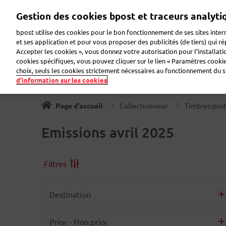
Aller
Gestion des cookies bpost et traceurs analyti
au
Zoeken
Bienvenue sur eShop
contenu
bpost utilise des cookies pour le bon fonctionnement de ses sites intern
principal
et ses application et pour vous proposer des publicités (de tiers) qui r
Accepter les cookies », vous donnez votre autorisation pour l’installat
Timbres
Collectionneur
Cartes de voeux
Etiqu
cookies spécifiques, vous pouvez cliquer sur le lien « Paramètres cookies
choix, seuls les cookies strictement nécessaires au fonctionnement du sit
d’information sur les cookies
Page d'accueil
Collectionneur
Timbres-pos
Emissions avril 2025
Filtres
Destination
Prior - Non prior