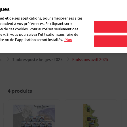
ques
et et de ses applications, pour améliorer ses sites
épondent à vos préférences. En cliquant sur «
ion de ces cookies. Pour autoriser seulement des
ettes pour colis
Enveloppes & boîtes
Cahiers Atoma
Déména
 ». Si vous poursuivez l’utilisation sans faire de
e ou de l’application seront installés.
Plus
te
Timbres-poste belges - 2025
Emissions avril 2025
4
produits