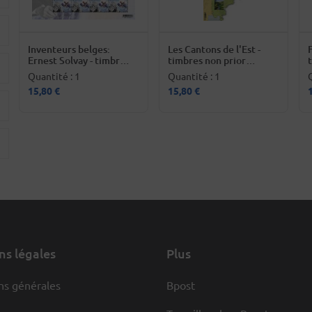
Inventeurs belges:
Les Cantons de l'Est -
Ernest Solvay - timbres
timbres non prior
non prior Belgique
Belgique
Quantité : 1
Quantité : 1
15,80 €
15,80 €
s légales
Plus
ns générales
Bpost