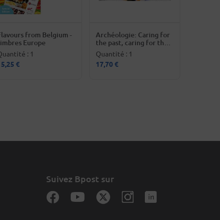
Flavours from Belgium -
Archéologie: Caring for
timbres Europe
the past, caring for the
future - timbres Europe
Quantité : 1
Quantité : 1
15,25 €
17,70 €
Suivez Bpost sur