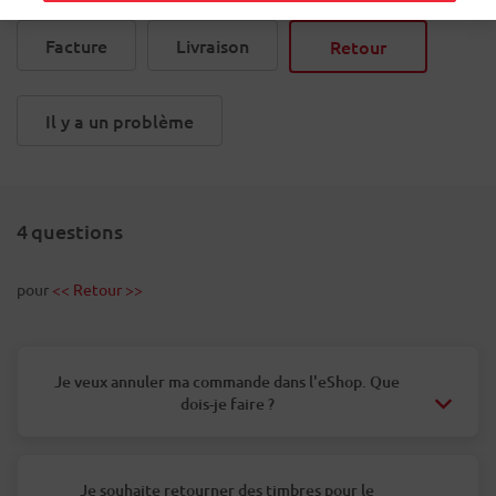
Facture
Livraison
Retour
Il y a un problème
4
questions
pour
<< Retour >>
Je veux annuler ma commande dans l'eShop. Que
dois-je faire ?
Je souhaite retourner des timbres pour le