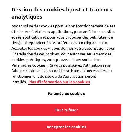
Aller
Mon compte
Gestion des cookies bpost et traceurs
au
contenu
analytiques
principal
Bienvenue sur l'eShop de bpost
bpost utilise des cookies pour le bon fonctionnement de ses
sites internet et de ses applications, pour améliorer ses sites
et ses application et pour vous proposer des publicités (de
Zoeken
tiers) qui répondent à vos préférences. En cliquant sur «
Accepter les cookies », vous donnez votre autorisation pour
l’installation de ces cookies. Pour autoriser seulement des
cookies spécifiques, vous pouvez cliquer sur le lien «
Paramètres cookies ». Si vous poursuivez l’utilisation sans
Questions fréquentes
faire de choix, seuls les cookies strictement nécessaires au
fonctionnement du site ou de l’application seront
Comment pouvons-nous vous aider?
installés.
Plus d’information sur les cookies
Paramètres cookies
Tout refuser
Produits
Commande
Paiement
Accepter les cookies